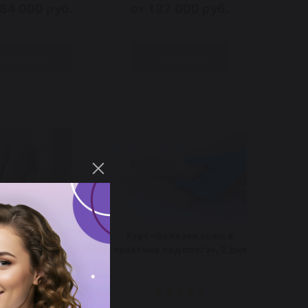
184 000 руб.
от 137 000 руб.
Подробнее
Подробнее
вая нить, 1 день
Курс «Болезни кожи в
практике подолога», 2 дня