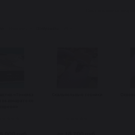
Смотреть все категори
по:
Новизне ↓
Отображать:
24
рактик «Техника
Скальпельные техники
Основ
 на аппарате со
спреем»
25 000 руб.
от 18 700 руб.