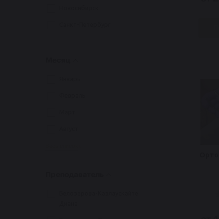
Новосибирск
Санкт-Петербург
П
Месяц
Январь
Февраль
Март
Август
Весь список
Орто
Преподаватель
Белозёрова-Казлаускайте
Диана
от 