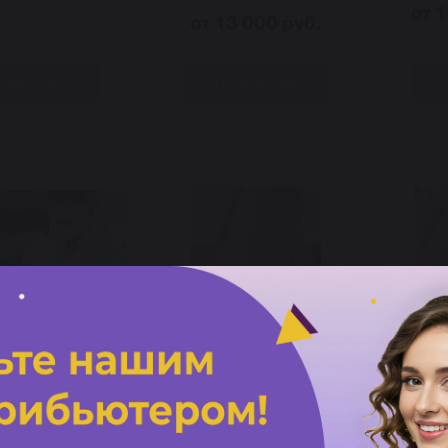
от 
от 13 000 руб.
одробнее
Подробнее
Болезни кожи и
Терапевтическое
Титано
ей в практике
тейпирование стопы, 1
лога", 5 дней
день