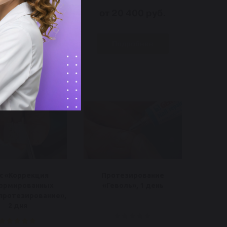
12 400 руб.
от 20 400 руб.
Подробнее
Подробнее
с «Коррекция
Протезирование
ормированных
«Геволь», 1 день
 протезирование»,
2 дня