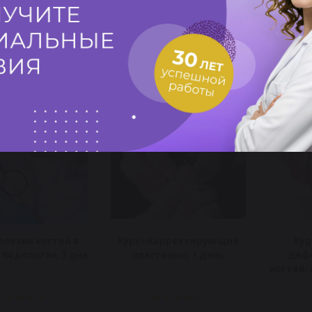
58 700 руб.
от 11 400 руб.
от 
одробнее
Подробнее
олезни ногтей в
Курс «Корректирующие
Кур
 подолога», 3 дня
пластины», 1 день
деф
ногтей: