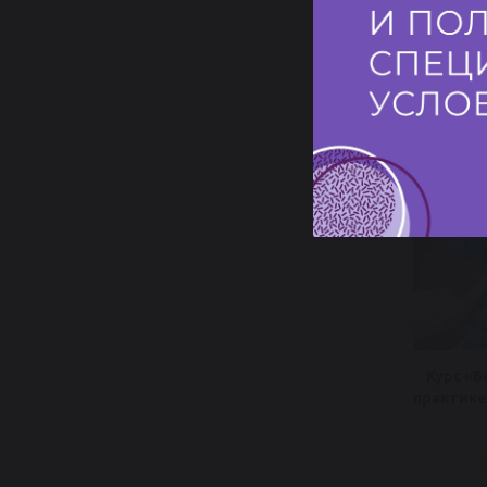
от 
П
Курс «Б
практике