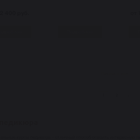
12 400 руб.
от 
одробнее
Подробнее
Показать еще
1
2
 педикюра
льные курсы педикюра – отличный способ освоить интересную т