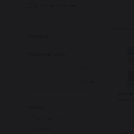
Выездные обучения
Сортировать 
Фильтр
Розничная цена
0
222 000
Курс п
работы
Город
Екатеринбург
Москва
от 