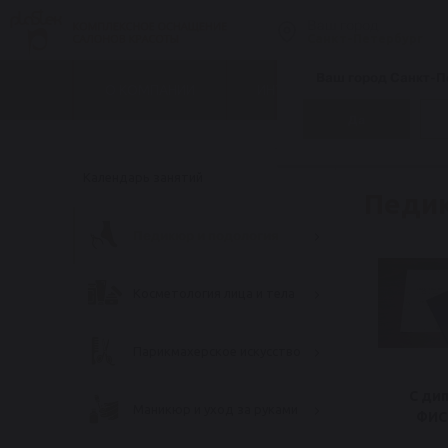
Ваш город
Санкт-Петербург
Ваш город Санкт-П
О КОМПАНИИ
ИНТЕРНЕТ-МАГАЗИН
Да
Главная
Пр
Календарь занятий
Педик
Педикюр и подология
Косметология лица и тела
Парикмахерское искусство
С ди
Маникюр и уход за руками
ФИ