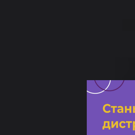
П
Курс "
ногт
подо