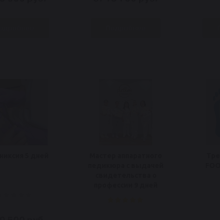
одробнее
Подробнее
никсия 5 дней
Мастер аппаратного
Тре
педикюра с выдачей
FOO
свидетельства о
профессии 9 дней
49 500 руб.