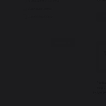
Бондаренко Татьяна
Васильев Сергей
П
Васильева Елена
Весь список
"Вза
подол
эндокри