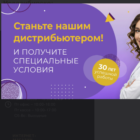
Новосибирске:
-
Россия, г. Санкт-Петербург,
ул. Зверинская, д. 33
plastek@plastek.spb.ru
8 (800) 551-47-03
8 (812) 600-15-70
Пн-Чт офис – 10:00-19:00
Пн-Чт касса – 10:00-18:00
Пт офис – 10:00-18:00
Пт касса – 10:00-17:00
Сб-Вс: Выходные
ИНТЕРНЕТ-
МАГАЗИН