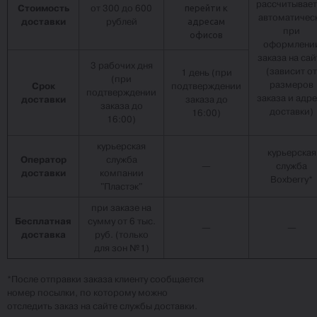
рассчитывает
Стоимость
от 300 до 600
перейти к
автоматичес
доставки
рублей
адресам
при
офисов
оформлени
заказа на сай
3 рабочих дня
(зависит от
1 день (при
(при
размеров
Срок
подтверждении
подтверждении
заказа и адр
доставки
заказа до
заказа до
доставки)
16:00)
16:00)
курьерская
курьерская
Оператор
служба
—
служба
доставки
компании
Boxberry*
"Пластэк"
при заказе на
Бесплатная
сумму от 6 тыс.
—
—
доставка
руб. (только
для зон №1)
*После отправки заказа клиенту сообщается
номер посылки, по которому можно
отследить заказ на сайте службы доставки.