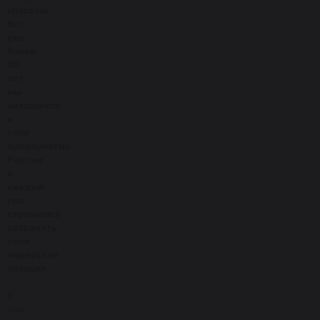
красоты.
Вот
уже
более
30
лет
мы
находимся
в
топе
предприятий
России
и
каждый
год
стремимся
сохранить
свои
лидерские
позиции.
В
чем