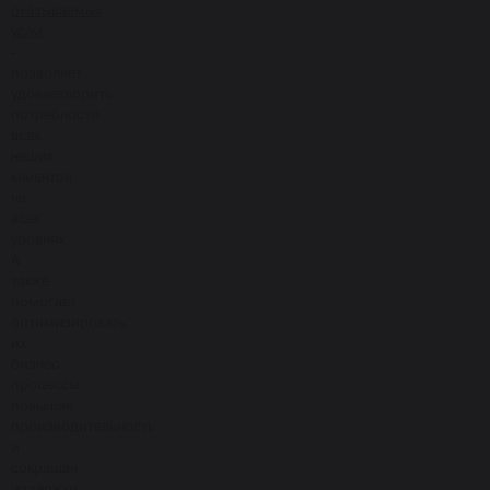
оказываемых
услуг
-
позволяет
удовлетворить
потребности
всех
наших
клиентов
на
всех
уровнях.
А
также
помогает
оптимизировать
их
бизнес-
процессы,
повышая
производительность
и
сокращая
издержки.