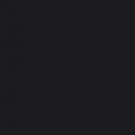
реагирует
на
изменения
рынка
и
развивается,
сохраняя
конкурентные
позиции.
Благодаря
ответственному
подходу
команды
"Пластэк"
к
делу
бизнес
наших
клиентов
и
партнеров
процветает.
Комплексность