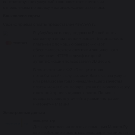
соответствующих услуг либо направляются почтовым
отправлением по адресу местонахождения заказчика.
Банковские карты
Сервис приёма оплаты предоставлен
PayAnyWay
.
PayAnyWay не передает данные Вашей карты
магазину и иным третьим лицам. Безопасность
платежей с помощью банковских карт
обеспечивается технологиями защищенного
соединения HTTPS и двухфакторной
аутентификации пользователя 3D Secure.
В соответствии с ФЗ «О защите прав
потребителей» в случае, если Вам оказана услуга
или реализован товар ненадлежащего качества,
платеж может быть возвращен на банковскую карту,
с которой производилась оплата. Порядок
возврата средств уточняйте у администрации
интернет-магазина.
Электронные деньги
Монета.Ру
Для осуществления оплаты с помощью Монета.Ру
вам необходимо иметь кошелек, зарегистрировать