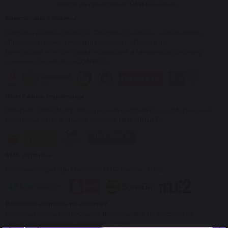
любом из приложений QIWI Кошелька.
Банковские сервисы
Системы онлайн-банкинга «Сбербанк ОнЛ@йн», «Альфа-Клик»,
«Промсвязьбанк», «Русский Стандарт», «Faktura.ru».
Банковским или почтовым переводом, а также через систему
денежных переводов «CONTACT».
Платёжные терминалы
Элекснет, ОПЛАТА.РУ, Федеральная система Город, Московский
кредитный банк, Форвард Мобайл, НКО «ЛИДЕР».
SMS сервисы
Сотовые операторы Мегафон, МТС, Beeline, Tele2
Возникли вопросы по оплате?
Воспользуйтесь
подробными инструкциями
по каждому из
способов оплаты или свяжитесь с нами.