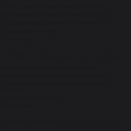
127015, г. Москва, Новодмитровская ул. 2, к.1, этаж 13.
ИНН 7705490607 КПП 770401001 ОГРН 1037705016733
Р/с 40703810400020010531 в АКБ "РОСЕВРОБАНК" (АО)
К/с 30101810445250000836
БИК 044525836
АНО ДПО «Учебный центр «Пластэк-Сибирь»
630099 г.Новосибирск, Вокзальная магистраль,18
ИНН 5407267102 КПП 540701001 ОГРН 1045403206848
Р/с 40703 810 8 4405 0004799 в СИБИРСКИЙ БАНК ПАО
СБЕРБАНК
К/с 30101 810 5 0000 0000641
БИК 045004641
АНО ДПО «Учебный центр «Пластэк- Урал»