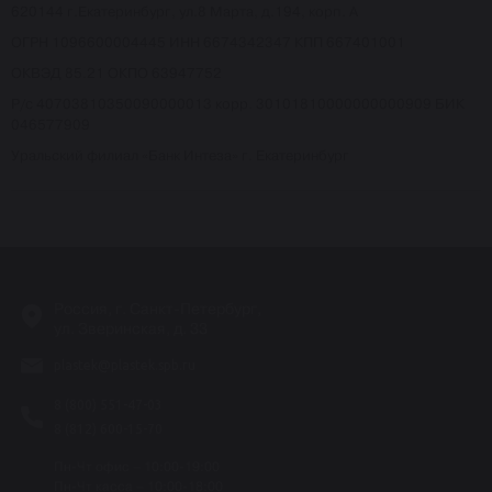
620144 г.Екатеринбург, ул.8 Марта, д.194, корп. А
ОГРН 1096600004445 ИНН 6674342347 КПП 667401001
ОКВЭД 85.21 ОКПО 63947752
Р/с 40703810350090000013 корр. 30101810000000000909 БИК
046577909
Уральский филиал «Банк Интеза» г. Екатеринбург
-
Россия, г. Санкт-Петербург,
ул. Зверинская, д. 33
plastek@plastek.spb.ru
8 (800) 551-47-03
8 (812) 600-15-70
Пн-Чт офис – 10:00-19:00
Пн-Чт касса – 10:00-18:00