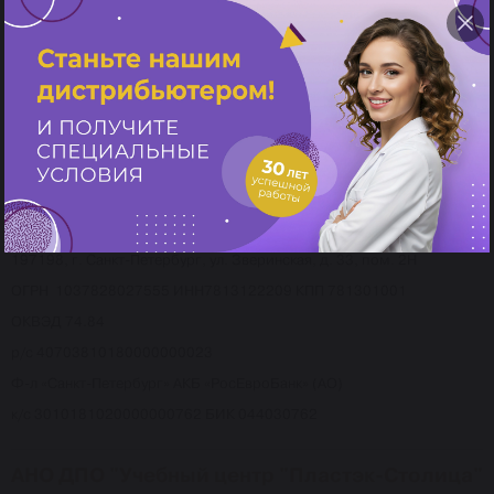
Служба поддержки покупателей PayAnyWay
Телефон: +7 (495) 743-49-85
E-mail:
helpdesk.support@payanyway.ru
Реквизиты:
ЧОУ ДПО «Учебный центр ПЛАСТЭК»
197198, г. Санкт-Петербург, ул. Зверинская, д. 33, пом. 2Н
ОГРН 1037828027555 ИНН7813122209 КПП 781301001
ОКВЭД 74.84
р/с 40703810180000000023
Ф-л «Санкт-Петербург» АКБ «РосЕвроБанк» (АО)
к/с 3010181020000000762 БИК 044030762
АНО ДПО "Учебный центр "Пластэк-Столица"