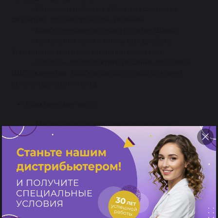
- Язвенные дефекты у больных сахарным
диабетом, общие принципы лечения;
- Диабетическая остеоартропатия Шарко;
- Изменения кожи и стопы при диабете.
Триггерные точки для мастеров педикюра;
- Способы профилактики решения проблемы
СДС у клиентов: подбор средств ухода за кожей,
включая домашний уход.
Практическая часть:
- Мастер-класс преподавателя по выбору
инструмента работы при СДС;
- Практическая отработка навыков работы
ручными и вращающимися инструментами при работе
с СДС ( 1 модель).
Прошедшим семинар вручается свидетельство УЦ
""Пластэк""."