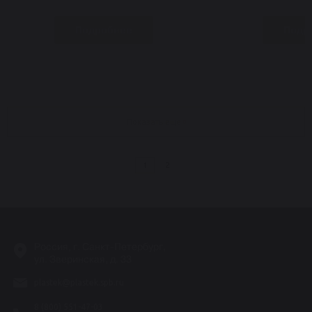
Подробнее
Подр
Показать еще
2
1
-
Россия, г. Санкт-Петербург,
ул. Зверинская, д. 33
plastek@plastek.spb.ru
8 (800) 551-47-03