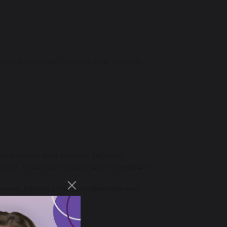
нятий, клиника, диагностика, лечение
 клиника, диагностика, работа с
ожа, пластина «Оnyclip» для стимуляции
шения, работа с гипертрофированным
ешение проблемы.