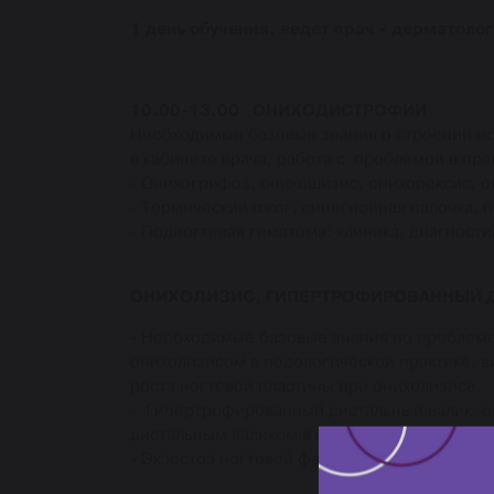
1 день обучения, ведет врач - дерматолог
10.00-13.00 ОНИХОДИСТРОФИИ
Необходимые базовые знания о строении ног
в кабинете врача, работа с проблемой в пр
- Онихогрифоз, онихошизис, онихорексис, 
- Термический ожог, синегнойная палочка, 
- Подногтевая гематома: клиника, диагности
ОНИХОЛИЗИС, ГИПЕРТРОФИРОВАННЫЙ 
- Необходимые базовые знания по проблеме 
онихолизисом в подологической практике, в
роста ногтевой пластины при онихолизисе.
- Гипертрофированный дистальный валик: о
дистальным валиком в кабинете подолога.
- Экзостоз ногтевой фаланги: определение