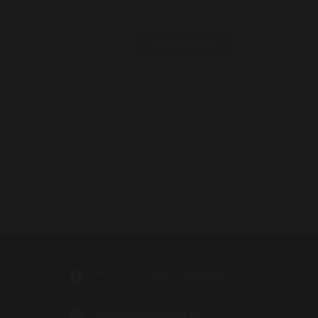
Подробнее
-
Россия, г. Санкт-Петербург,
ул. Зверинская, д. 33
plastek@plastek.spb.ru