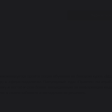
Записаться
 рекомендуется пройти после обучения на базовом курсе
«Ма
ру в сфере подологии. Популярный курс «Практик» по отраб
кожу и ногти) и стал более насыщенным по информации меди
лог в своем кабинете и методикам их решения.