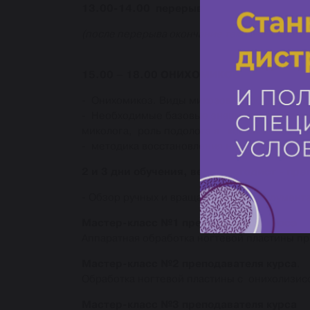
13.00-14.00 перерыв
(после перерыва окончание темы «Онихолизи
15.00 – 18.00 ОНИХОМИКОЗ
- Онихомикоз. Виды микозов. Возбудители.
- Необходимые базовые знания по проблеме 
миколога, роль подолога в комплексном ле
- методика восстановления ногтевой пласти
2 и 3 дни обучения, ведет методист - пр
- Обзор ручных и вращающимся инструмента
Мастер-класс №1 преподавателя курса
Аппаратная обработка ногтевой пластины п
.
Мастер-класс №2 преподавателя курса
Обработка ногтевой пластины с онихолизисо
Мастер-класс №3 преподавателя курса