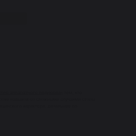
стер аппаратного педикюра»
тем, кто
отке навыков со сложными случаями стопы
цинского характера, детальнее по