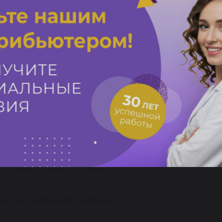
с»)
онихомикоз: определение понятий, клиника, диагностика, 
чении, границы компетенций.
ны «Nagelmasse Gehwol».
еподаватель УЦ «Пластэк»
м для работы с проблемными ногтями.
ри различных видах дистрофий
м, протезирование «Gehwol gel».