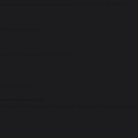
онихомиозом и протезирование «NAGELMASSE GEHWOL»..
гтевой пластины
м и протезирование «Gehwol gel» .
онихомикозом.
ие учебного курса
нтов за 3 учебных дня, ответы на вопросы учащихся, вручен