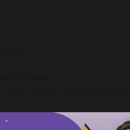
тевой пластины и о видах ониходистрофий: определение по
актике подолога, границы компетенций.
онихомадезис.
псориаз ногтей, экзематозные состояния ногтевого ложа.
ка, лечение, работа подолога с проблемой.
ДИСТАЛЬНЫЙ ВАЛИК
онихолизиса: определения понятия, причины возникновения,
иды протезирования для восстановления функций ногтевого л
пределение понятия, причины возникновения, методики ре
 понятия, причины возникновения, клиника, диагностика, р