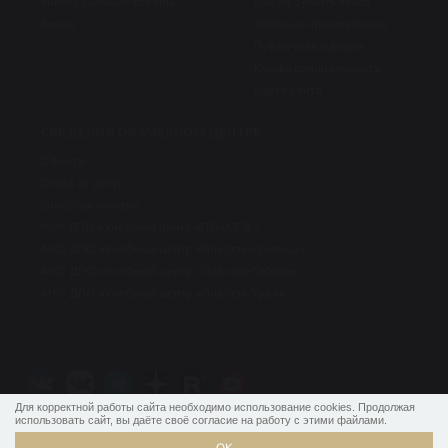
Универсальные товары
Как оформить заказ
Акции
Оптовым покупателям
Публичная оферта
Конфиденциальность
Карта сайта
СВЕДЕНИЯ ОБ УЧЕБНОМ ЦЕНТРЕ
Оферта
Отказ от услуг
Способы оплаты
ЧОУ ДПО «Учебный центр «ПЛАСТЭК»
АНО ДПО «Учебный центр «Пластэк-Столица»
АНО ДПО «Учебный центр «Пластэк-Сибирь»
АНО ДПО «Учебный центр «Пластэк-Урал»
Для корректной работы сайта необходимо использование cookies. Продолжая
использовать сайт, вы даёте своё согласие на работу с этими файлами.
Записаться