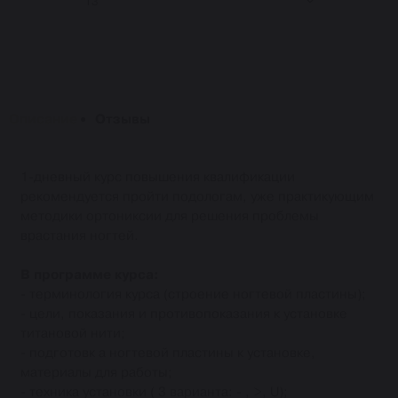
13
Описание
Отзывы
1-дневный курс повышения квалификации
рекомендуется пройти подологам, уже практикующим
методики ортониксии для решения проблемы
врастания ногтей.
В программе курса:
- терминология курса (строение ногтевой пластины);
- цели, показания и противопоказания к установке
титановой нити;
- подготовк а ногтевой пластины к установке,
материалы для работы;
- техника установки ( 3 варианта: - , >, U);