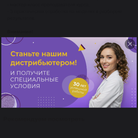
- мастер-класс преподавателя курса;
- 3 практических отработки на моделях в разбором
результатов.
Внимание!
1. В программу курса не входит преподавание
базовых навыков работы с вращающимися
инструментами.
2. Время, отведенное на кажду практику - 60 минут -
включает подготовку и уборку рабочего места и
инструментария. После окончания обучения вручается
сертификат о прохождении курса УЦ "Пластэк".
Рекомендуем посмотреть