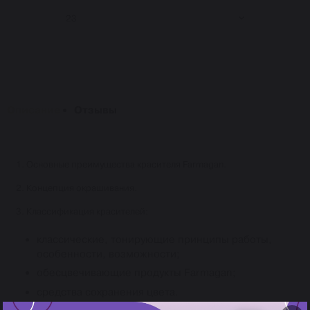
23
Описание
Отзывы
1. Основные преимущества красителя Farmagan.
2. Концепция окрашивания.
3. Классификация красителей:
классические, тонирующие принципы работы,
особенности, возможности;
обесцвечивающие продукты Farmagan;
средства сохранения цвета.