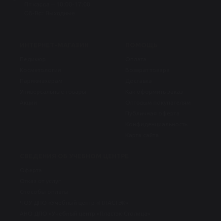
Пт касса – 10:00-17:00
Сб-Вс: Выходные
ИНТЕРНЕТ-МАГАЗИН
ПОМОЩЬ
Педикюр
Оплата
Косметология
Возврат товара
Парикмахерам
Доставка
Универсальные товары
Как оформить заказ
Акции
Оптовым покупателям
Публичная оферта
Конфиденциальность
Карта сайта
СВЕДЕНИЯ ОБ УЧЕБНОМ ЦЕНТРЕ
Оферта
Отказ от услуг
Способы оплаты
ЧОУ ДПО «Учебный центр «ПЛАСТЭК»
АНО ДПО «Учебный центр «Пластэк-Столица»