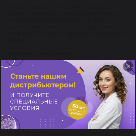
Формы занятий на тренинге: мини-лекции,
презентации, дискуссии, разбор реальных кейсов и
ситуаций, выполнение упражнений, ролевое
моделирование, диагностика и самодиагностика,
составление чек-листов, проработка коммуникативных
навыков.
Программа 1 дня тренинга:
10.00 - 11.00 - Вступительная часть тренинга,
постановка целей, сервисные навыки общения с
клиентом;
11.00 - 13.00 - Эффективное взаимодействие с
клиентом;
13.00 - 14.00 - перерыв;
14.00 - 15.30 - Подготовка к взаимодействию с
разгневанным клиентом;
15.30 - 17.30 - Критерии эффективности. Продажа
себя, компании, продукта.
17.30 - 18.00 - Подведение итогов 1 дня тренинга,