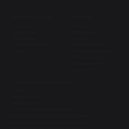
ИНТЕРНЕТ-МАГАЗИН
ПОМОЩЬ
Педикюр
Оплата
Косметология
Возврат товара
Парикмахерам
Доставка
Универсальные товары
Как оформить заказ
Акции
Оптовым покупателям
Публичная оферта
Конфиденциальность
Карта сайта
СВЕДЕНИЯ ОБ УЧЕБНОМ ЦЕНТРЕ
Оферта
Отказ от услуг
Способы оплаты
ЧОУ ДПО «Учебный центр «ПЛАСТЭК»
АНО ДПО «Учебный центр «Пластэк-Столица»
АНО ДПО «Учебный центр «Пластэк-Сибирь»
АНО ДПО «Учебный центр «Пластэк-Урал»