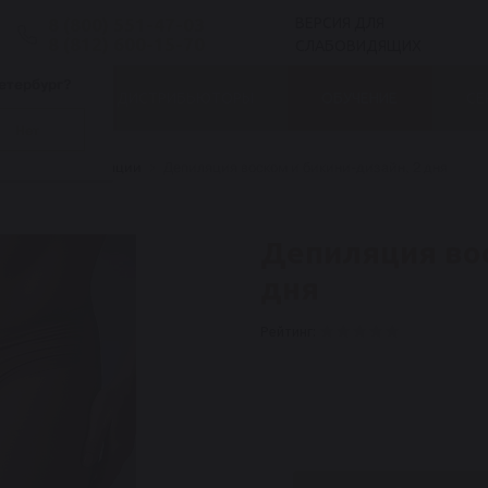
8 (800) 551-47-03
ВЕРСИЯ ДЛЯ
8 (812) 600-15-70
СЛАБОВИДЯЩИХ
етербург?
БЛОГ
ДИСТРИБЬЮТОРЫ
ОБУЧЕНИЕ
СЕ
Нет
а
Курсы депиляции
Депиляция воском и бикини-дизайн, 2 дня
Депиляция вос
дня
Рейтинг: