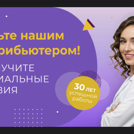
дством преподавателя по отработке навыка депиляции теплым
твом преподавателя по отработке депиляции теплыми и горяч
ка работы с эстетикой и проблемами бикини (стрии, шрамы, п
 процедуры «Бикини дизайн» и методики выполнения; - инст
сти бикини. Коррекция пигментации химическими пери-аналь
ов);
роцедуры «Бикини дизайн»:
шиванием и украшение рисунка декором (на одного ученика -
ка хной и украшение декором (на одного ученика – 1 модель)
бного центра «Пластэк».