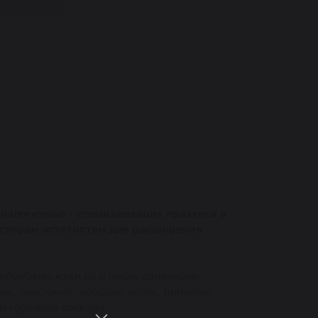
аналогичныз - специализация практики в
астерам эстетистам для расширения
 обработка кожи до и после депиляции,
ос, врастание, вросший волос, причины,
и горячими восками.