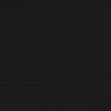
Записаться
и и горячими восками "с нуля". Премущество курса от 
у с декором. Курс рекомендуется пройти начинающим м
 Программа обучения:
олос, показания и противопоказания к процедуре депиляции,
атериалы депиляции теплыми восками; избыточный рост вол
ие роста; материалы и оборудование для восковой депиляци