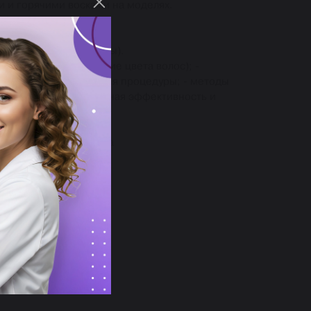
и и горячими восками на моделях.
ими восками (все зоны).
игментация, изменение цвета волос); -
рументы для исполнения процедуры; - методы
ной области. Доказанная эффективность и
 1 модель) – 2.0 часа
 – 2.0 часа