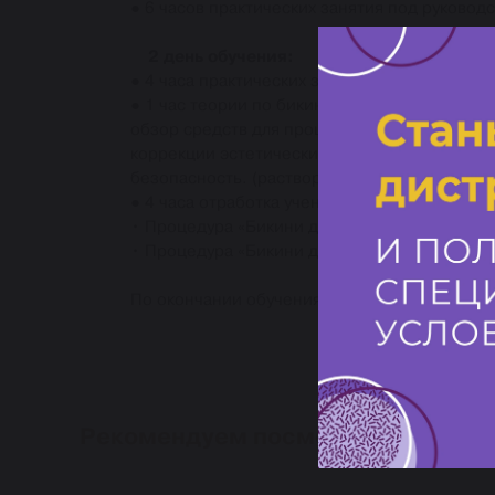
● 6 часов практических занятия под руково
2 день обучения:
● 4 часа практических занятия под руководс
● 1 час теории по бикини-дизайну: - методи
обзор средств для процедуры; - технология
коррекции эстетических недостатков в обла
безопасность. (растворы химических пилинг
● 4 часа отработка учениками на моделях п
• Процедура «Бикини дизайн» с тройным окра
• Процедура «Бикини дизайн» создание рисун
По окончании обучения выдается Диплом Уче
Рекомендуем посмотреть