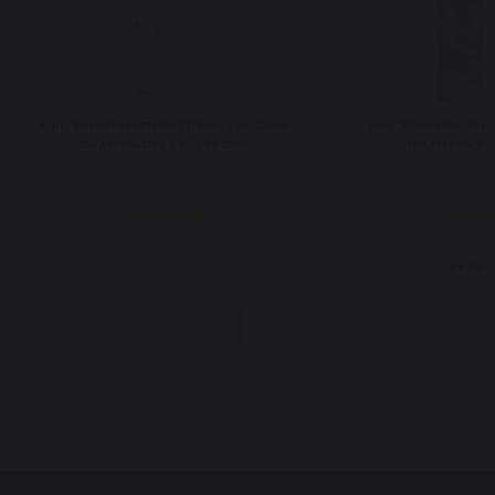
Курс "Косметик-эстетист (тело) с выдачей
Курс "Косметик-эстет
свидетельства о профессии"
свидетельства
от 45 5
Подробнее
Подр
-