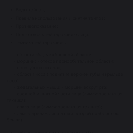
Виды тейпов;
Правила использования и снятия тейпов;
Противопоказание;
Подготовка к тейпированию лица.
Техника тейпирования:
- области лба, межбровной области;
- морщин; - отёков периорбитальной области;
- носогубных складок;
- области носа ( поднятие верхней губы и крыльев
носа);
- жевательных мышц; - морщин вокруг рта;
- средней и нижней части лица (лимфодренажная
техника);
- овала лица (лимфодренажная техника);
- лимфодренаж лица и шеи (второй подбородок,
брыли).
Тейпирование кросс - тейпами: лба,