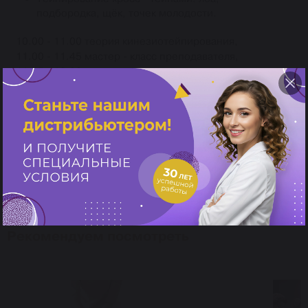
подбородка, щёк, точек молодости.
10.00 - 11.00 теория кинезиотейпирования,
11.00 - 11.45 мастер - класс преподавателя,
11.45 - 16.00 практика учеников друг на друге,
13.00 - 14.00 перерыв,
16.00 - 17.45 практика на моделях.
17.45 - 18.00 завершение обучения, ответы на
вопросы по пройденной практике, вручение
свидетельств УЦ "Пластэк" о прохождении семинара.
Рекомендуем посмотреть