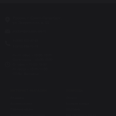
Россия, г. Санкт-Петербург,
ул. Зверинская, д. 33
plastek@plastek.spb.ru
8 (800) 551-47-03
8 (812) 600-15-70
Пн-Чт офис – 10:00-19:00
Пн-Чт касса – 10:00-18:00
Пт офис – 10:00-18:00
Пт касса – 10:00-17:00
Сб-Вс: Выходные
ИНТЕРНЕТ-МАГАЗИН
ПОМОЩЬ
Педикюр
Оплата
Косметология
Возврат товара
Парикмахерам
Доставка
Универсальные товары
Как оформить заказ