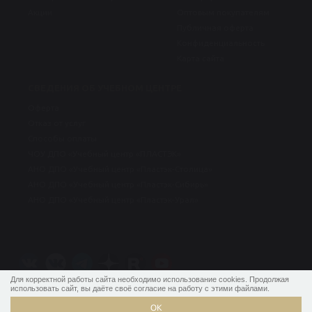
Акции
Оптовым покупателям
Публичная оферта
Конфиденциальность
Карта сайта
СВЕДЕНИЯ ОБ УЧЕБНОМ ЦЕНТРЕ
Оферта
Отказ от услуг
Способы оплаты
ЧОУ ДПО «Учебный центр «ПЛАСТЭК»
АНО ДПО «Учебный центр «Пластэк-Столица»
АНО ДПО «Учебный центр «Пластэк-Сибирь»
АНО ДПО «Учебный центр «Пластэк-Урал»
Для корректной работы сайта необходимо использование cookies. Продолжая
использовать сайт, вы даёте своё согласие на работу с этими файлами.
ОК