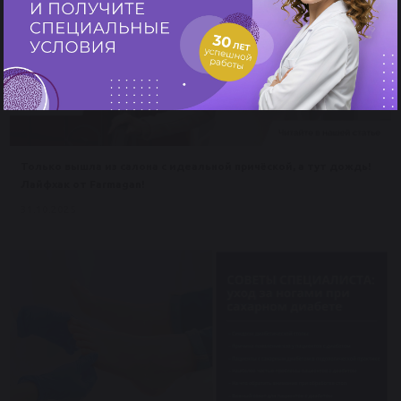
Только вышла из салона с идеальной причёской, а тут дождь!
Лайфхак от Farmagan!
31.10.2025