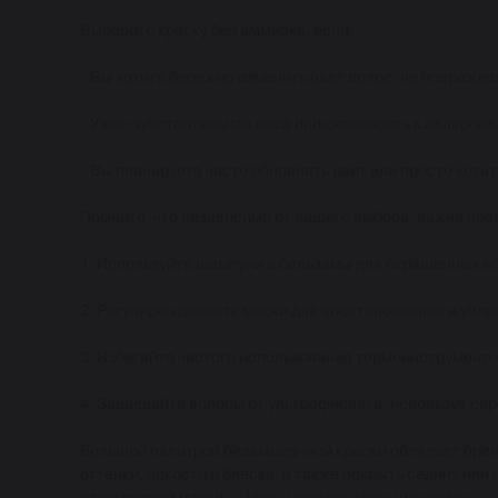
Выберите краску без аммиака, если:
- Вы хотите бережно изменить цвет волос, не повреждая
- У вас чувствительная кожа или склонность к аллергии.
- Вы планируете часто обновлять цвет или просто хотит
Помните, что независимо от вашего выбора, важно пр
1. Используйте шампуни и бальзамы для окрашенных в
2. Регулярно делайте маски для восстановления и увл
3. Избегайте частого использования термоинструментов
4. Защищайте волосы от ультрафиолета, используя спр
Большой палитрой безаммиачной краски обладает бре
оттенки, яркости и блеска, а также покрыть седину ил
итальянской марки —
https://plastek-shop.ru/catalog/