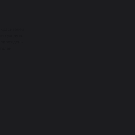
 красителей
ие уходу за
 повреждены
телей,