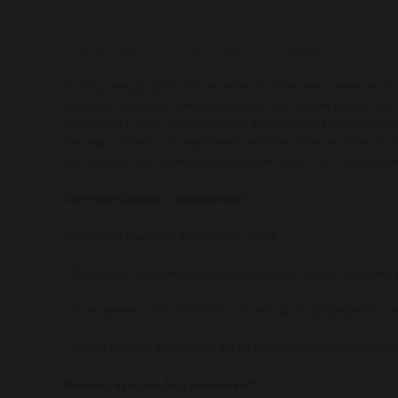
Какой краситель все же стоит выбрать?
Выбор между краской с аммиаком и без него зависит о
зависит от ваших предпочтений и состояния волос. Есл
волосами после окрашивания, аммиачные красители мо
или вы склонны к аллергическим реакциям, возможно,
которые не так агрессивно воздействуют на структуру 
Почему краска с аммиаком?
Выберите краску с аммиаком, если:
- Вы хотите кардинально изменить цвет волос, наприме
- Вам нужен стойкий результат, который продержится н
- Ваши волосы здоровы и вы не планируете часто окра
Почему краска без аммиака?