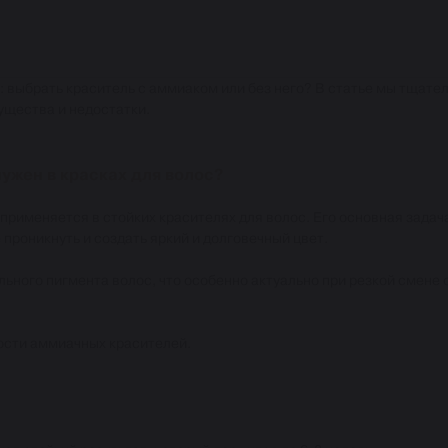
: выбрать краситель с аммиаком или без него? В статье мы тщате
ущества и недостатки.
нужен в красках для волос?
применяется в стойких красителях для волос. Его основная задач
проникнуть и создать яркий и долговечный цвет.
ьного пигмента волос, что особенно актуально при резкой смене 
ости аммиачных красителей.