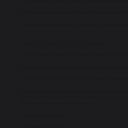
1. Долговечность цвета. Краски с аммиаком обеспечива
2. Эффективное осветление. Аммиак позволяет осветли
3. Равномерное окрашивание. Благодаря глубокому пр
Недостатки красителей с аммиаком:
1. Агрессивное воздействие. Аммиак может сушить вол
2. Резкий запах. Многим не нравится сильный запах а
3. Риск аллергии. У некоторых людей аммиак может вы
В этой связи, предлагаем вам рассмотреть аммиачную
безупречного результата. Основу разработанной эксп
натуральных ингредиенты. Среди них:
- Гиалуроновая кислота;
- Кашемировый кератин;