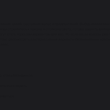
т ваших целей, состояния волос и предпочтений. Выбор аммиачных
и вы стремитесь к яркому и стойкому цвету, готовы уделять вниман
гут стать хорошим вариантом для вас. Но если ваши волосы уже
 стоит рассмотреть альтернативные варианты безаммиачных краси
волос.
р, стать блондинкой.
есколько недель.
шиваться.