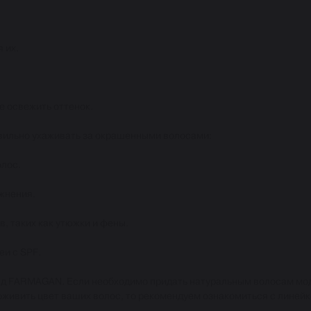
 их.
е освежить оттенок.
авильно ухаживать за окрашенными волосами:
олос.
ажнения.
, таких как утюжки и фены.
еи с SPF.
нд FARMAGAN. Если необходимо придать натуральным волосам мо
и оживить цвет ваших волос, то рекомендуем ознакомиться с линей