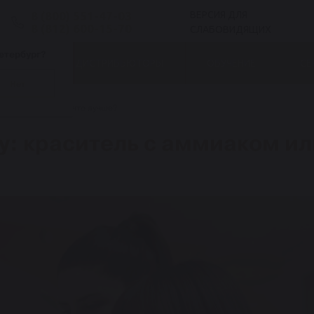
8 (800) 551-47-03
ВЕРСИЯ ДЛЯ
8 (812) 600-15-70
СЛАБОВИДЯЩИХ
етербург?
БЛОГ
ДИСТРИБЬЮТОРЫ
ОБУЧЕНИЕ
СЕ
Нет
миаком или без – что лучше?
у: краситель с аммиаком ил