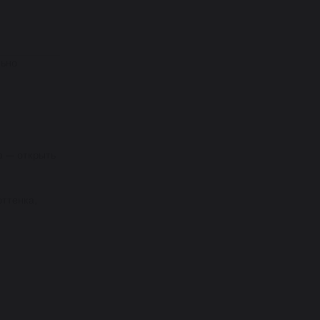
льно
а — открыть
оттенка,