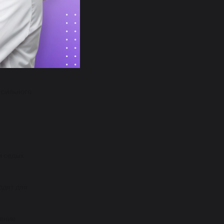
фортным.
 сильного
и седых
одят для
ение.