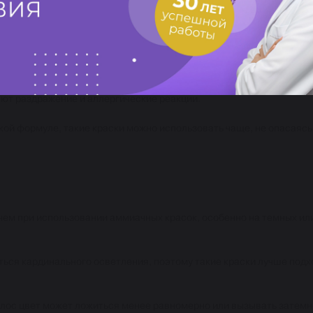
ают волосы, сохраняя их здоровье и блеск.
еют более приятный аромат, что делает процесс окрашивания ком
ают раздражение и аллергические реакции.
кой формуле, такие краски можно использовать чаще, не опасаясь
чем при использовании аммиачных красок, особенно на темных ил
ться кардинального осветления, поэтому такие краски лучше подх
олос цвет может ложиться менее равномерно или вызывать затемн