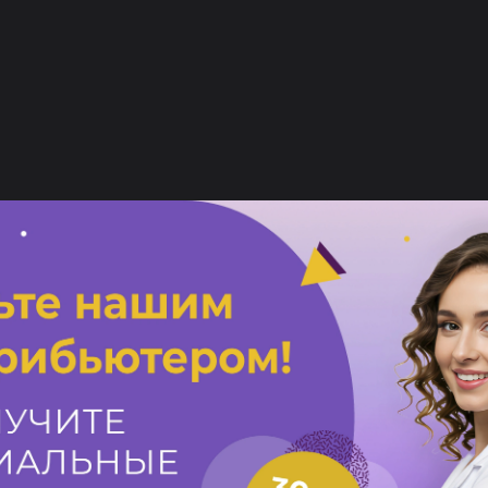
ных красителей.
рнатива
и для волос без аммиака. Вместо аммиака в таких продуктах исп
MEA), который помогает открыть кутикулу волоса, но делает это 