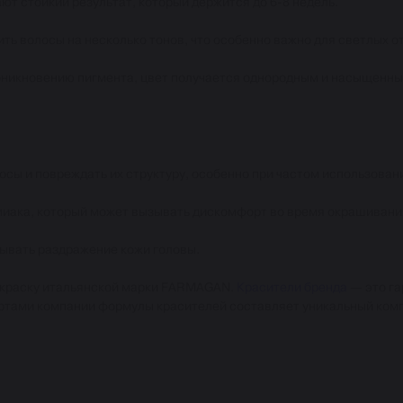
ют стойкий результат, который держится до 6-8 недель.
ть волосы на несколько тонов, что особенно важно для светлых о
оникновению пигмента, цвет получается однородным и насыщенны
осы и повреждать их структуру, особенно при частом использован
ммиака, который может вызывать дискомфорт во время окрашивани
зывать раздражение кожи головы.
 краску итальянской марки FARMAGAN.
Красители бренда
— это га
ертами компании формулы красителей составляет уникальный ком