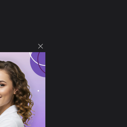
ользуются
менее