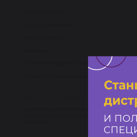
- Аргановое масло;
- Экстракт зеленого чая;
- Экстракт жемчуга;
- Алоэ вера.
Это отличный выбор для ваших волос!
Теперь обсудим преимущества и недостатки безаммиач
Красители без аммиака: современная альте
С развитием косметической индустрии появились краск
более мягкие компоненты, например, моноэтаноламин (
агрессивно.