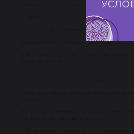
Преимущества красителей без аммиака:
1. Бережное воздействие. Такие краски меньше поврежд
2. Отсутствие резкого запаха. Краски без аммиака им
3. Подходят для чувствительной кожи. Они реже вызыв
4. Идеальны для частого использования. Благодаря мяг
повреждения волос.
Недостатки красителей без аммиака:
1. Меньшая стойкость. Цвет может держаться меньше, 
волосах.
2. Ограниченное осветление. Без аммиака сложно доби
тонирования или смены цвета на 1-2 тона.
3. Неравномерное окрашивание. На некоторых типах в