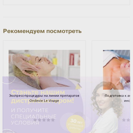
Рекомендуем посмотреть
Экспресс-процедуры на линии препаратов
Подготовка к ак
Ondevie Le Visage
инсо