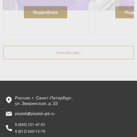
Подробнее
Подр
Показать еще
-
Россия, г. Санкт-Петербург,
ул. Зверинская, д. 33
plastek@plastek.spb.ru
8 (800) 551-47-03
8 (812) 600-15-70