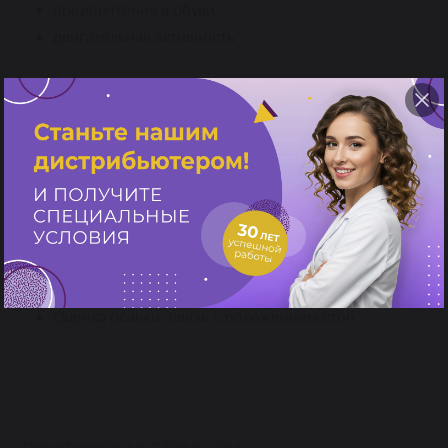
предпочтения в обуви
двигательная активность
ОРТОЗЫ СТОПЫ. Система Erkoton
Осмотр и оценка функционального состояния
опорно-двигательного аппарата пациента:
Анамнез пациента;
Оценка походки (положение стопы при опоре
и отталкивании)
Оценка движения стопы при приседании
Оценка осанки, связь с положением стоп
ПРАКТИЧЕСКАЯ ОТРАБОТКА