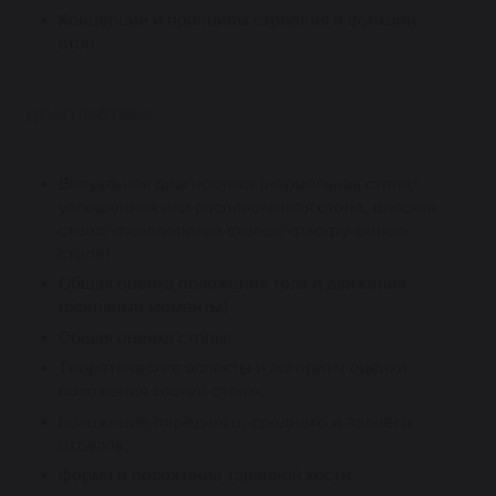
Концепции и принципы строения и функции
стоп.
ДИАГНОСТИКА
Визуальная диагностика (нормальная стопа/
уплощенная или распластанная стопа, плоская
стопа/«псевдополая стопа»/«раскрученная»
стопа)
Общая оценка положения тела и движения
(основные моменты)
Общая оценка стопы:
Теоретические аспекты и алгоритм оценки
положения костей стопы:
положение переднего, среднего и заднего
отделов;
форма и положение таранной кости