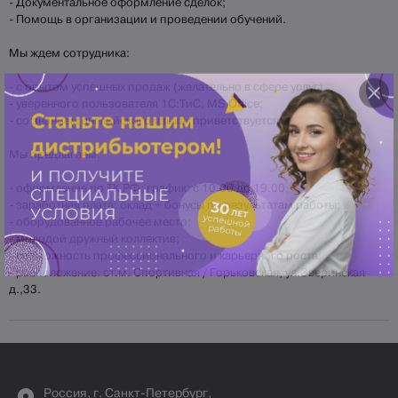
- Документальное оформление сделок;
- Помощь в организации и проведении обучений.
Мы ждем сотрудника:
- с опытом успешных продаж (желательно в сфере услуг)
- уверенного пользователя 1С:ТиС‚ MS Office;
- со знанием английского языка (приветствуется).
Мы предлагаем:
- оформление по ТК РФ; график: с 10.00 до 19.00;
- заработная плата: оклад + бонусы по результатам работы;
- оборудованное рабочее место;
- молодой дружный коллектив;
- возможность профессионального и карьерного роста;
- расположение: ст.м. Спортивная / Горьковская‚ ул.Зверинская
д.,33.
Россия, г. Санкт-Петербург,