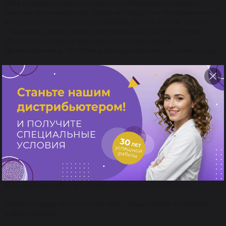
себя профессиональную косметику и оборудование ведущих
мировых производителей. Среди них продукты и оборудование для
аппаратного педикюра марок GEHWOL, Gerlach-Technik, Callusan
(Германия), косметологические бренды LCB (M120) и Ondevie
(Франция), косметика для ухода за волосами label.m
(Великобритания), TEOTEMA и Farmagan (Италия) и многие другие.
Миссия компании «Пластэк» – работать с профессионалами и для
профессионалов. Каждый день мы стремимся к тому, чтобы
качество нашей продукции и сервиса становилось ещё лучше
благодаря применению новых технологий и опыту
высококвалифицированного персонала.
Сегодня штат компании «Пластэк» насчитывает более 300 человек,
и каждый из них профессионал с уникальным опытом в своей
области. С нами сотрудничают более 100 дистрибьюторов и тысячи
салонов красоты в России и Украине.
Компания «Пластэк» настроена на развитие и рада принять в свою
команду ответственных и профессиональных специалистов!
Ссылка на видео про компанию:
https://www.youtube.com/watch?
v=8nFcCqmbbLM