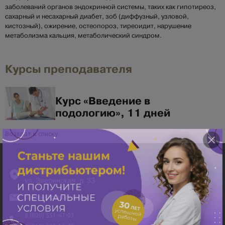
заболеваний органов эндокринной системы, таких как гипотиреоз,
сахарный и несахарный диабет, зоб (диффузный, узловой,
кистозный), ожирение, остеопороз, тиреоидит, нарушение
метаболизма кальция, метаболический синдром.
Курсы преподавателя
Курс «Введение в
подологию», 11 дней
Возврат к списку
Россия, г. Санкт-Петербург,
ул. Зверинская, д. 33
plastek@plastek.spb.ru
8 (800) 551-47-03