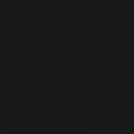
Пт касса – 10:00-17:00
Сб-Вс: Выходные
ИНТЕРНЕТ-МАГАЗИН
ПОМОЩЬ
Педикюр
Оплата
Косметология
Возврат товара
Парикмахерам
Доставка
Универсальные товары
Как оформить заказ
Акции
Оптовым покупателям
Публичная оферта
Конфиденциальность
Карта сайта
СВЕДЕНИЯ ОБ УЧЕБНОМ ЦЕНТРЕ
Оферта
Отказ от услуг
Способы оплаты
ЧОУ ДПО «Учебный центр «ПЛАСТЭК»
АНО ДПО «Учебный центр «Пластэк-Столица»