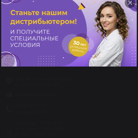
2.
Оставьте лайк к посту с розыгрышем в ВК и комментарий,
содержащий минимум три слова, одним из которых должно быть
слово «праздник» -
https://clck.ru/3GUwpK
3. Подписаться на наш ТГ-канал -
t.me/vsemHair
Не упустите шанс порадовать себя прекрасным подарком! Желаем
удачи всем участникам!
Россия, г. Санкт-Петербург,
ул. Зверинская, д. 33
plastek@plastek.spb.ru
8 (800) 551-47-03
8 (812) 600-15-70
Пн-Чт офис – 10:00-19:00
Пн-Чт касса – 10:00-18:00
Пт офис – 10:00-18:00