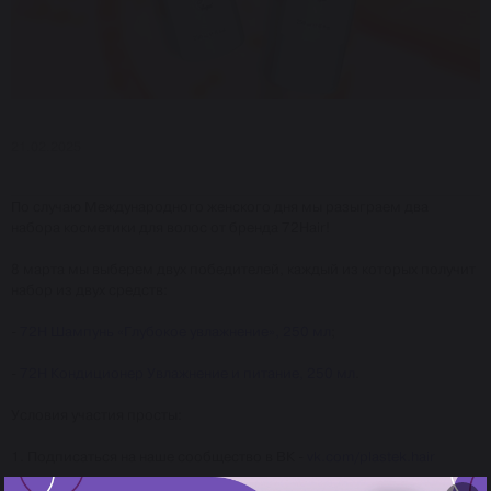
21.02.2025
По случаю Международного женского дня мы разыграем два
набора косметики для волос от бренда 72Hair!
8 марта мы выберем двух победителей, каждый из которых получит
набор из двух средств:
-
72H Шампунь «Глубокое увлажнение», 250 мл
;
-
72H Кондиционер Увлажнение и питание, 250 мл
.
Условия участия просты:
1. Подписаться на наше сообщество в ВК -
vk.com/plastek.hair