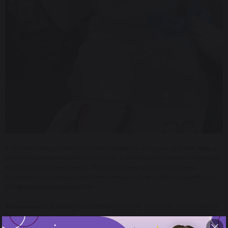
Участники мероприятия активно задавали вопросы врачам, ведь с
ростом квалификации к подологам и мастерам педикюра приходят
всё более сложные случаи. Поэтому важно уметь правильно
определять границы своей компетенции и направлять пациентов к
профильным специалистам.
Уважаемые специалисты из Новосибирска, спасибо, что посетили
День открытых дверей, надеемся увидеть вас на наших следующих
офлайн мероприятиях.