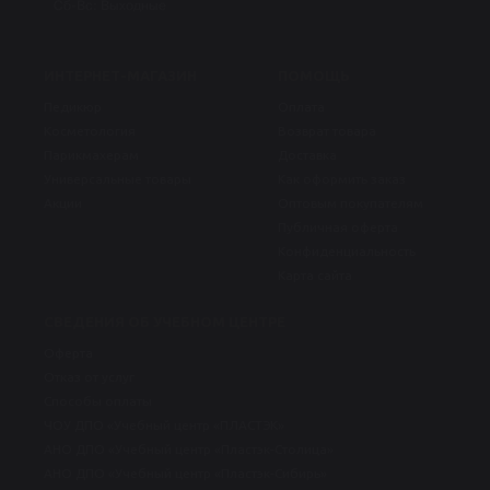
Сб-Вс: Выходные
ИНТЕРНЕТ-МАГАЗИН
ПОМОЩЬ
Педикюр
Оплата
Косметология
Возврат товара
Парикмахерам
Доставка
Универсальные товары
Как оформить заказ
Акции
Оптовым покупателям
Публичная оферта
Конфиденциальность
Карта сайта
СВЕДЕНИЯ ОБ УЧЕБНОМ ЦЕНТРЕ
Оферта
Отказ от услуг
Способы оплаты
ЧОУ ДПО «Учебный центр «ПЛАСТЭК»
АНО ДПО «Учебный центр «Пластэк-Столица»
АНО ДПО «Учебный центр «Пластэк-Сибирь»