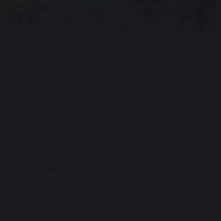
07.05.2025
Наш масштабный День Открытых Дверей собрал мастеров
педикюра и подологов не только из Новосибирска, но и из других
городов России! Среди гостей были также владельцы сетей
центров подологии — Мария и Сергей Овчаровы, которые
поделились секретами построения бизнеса с нуля.
Что смогли увидеть наши гости:
— Мастер-классы от Елены Викторовны Лидиной — ведущего
методиста учебного центра. Её выступления о коррекционных
системах вызвали настоящий ажиотаж! Елена рассказала: "Какую
коррекцию выбрать?", "Какие есть аналоги и новинки коррекций?"
“На каких оригинальных системах обучают в “Пластэк”?” и много
другое.