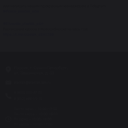
или написать нашим прекрасным менеджерам в Telegram.
@Polina_plastek_sibir
@Elizaveta_plastek_sibir
Расписание курсов в Новосибирске на весь год:
https://t.me/plastek_sibir/789
Россия, г. Санкт-Петербург,
ул. Зверинская, д. 33
plastek@plastek.spb.ru
8 (800) 551-47-03
8 (812) 600-15-70
Пн-Чт офис – 10:00-19:00
Пн-Чт касса – 10:00-18:00
Пт офис – 10:00-18:00
Пт касса – 10:00-17:00